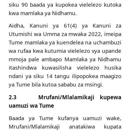
siku 90 baada ya kupokea vielelezo kutoka
kwa mamlaka ya Nidhamu.
Aidha, Kanuni ya 61(4) ya Kanuni za
Utumishi wa Umma za mwaka 2022, imeipa
Tume mamlaka ya kuendelea na uchambuzi
wa rufaa kwa kutumia vielelezo vya upande
mmoja pale ambapo Mamlaka ya Nidhamu
itashindwa kuwasilisha vielelezo husika
ndani ya siku 14 tangu ilipopokea maagizo
ya Tume bila kutoa sababu za msingi.
2.3 Mrufani/Mlalamikaji kupewa
uamuzi wa Tume
Baada ya Tume kufanya uamuzi wake,
Mrufani/Mlalamikaji anatakiwa kupata