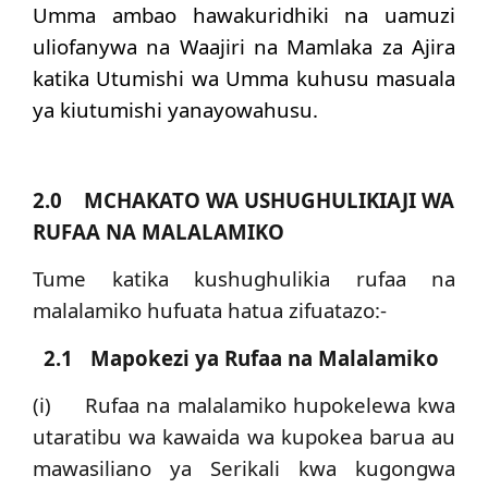
Umma ambao hawakuridhiki na uamuzi
uliofanywa na Waajiri na Mamlaka za Ajira
katika Utumishi wa Umma kuhusu masuala
ya kiutumishi yanayowahusu.
2.0 MCHAKATO WA USHUGHULIKIAJI WA
RUFAA NA MALALAMIKO
Tume katika
kushughulikia rufaa na
malalamiko hufuata hatua zifuatazo:-
2.1
Mapokezi ya Rufaa na Malalamiko
(i) Rufaa na malalamiko hupokelewa kwa
utaratibu wa kawaida wa kupokea barua au
mawasiliano ya Serikali kwa kugongwa