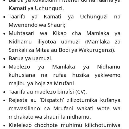
Kamati ya Uchunguzi.
Taarifa ya Kamati ya Uchunguzi na
Mwenendo wa Shauri;
Muhtasari wa Kikao cha Mamlaka ya
Nidhamu iliyotoa uamuzi (Mamlaka za
Serikali za Mitaa au Bodi ya Wakurugenzi).
Barua ya uamuzi.
Maelezo ya Mamlaka ya Nidhamu
kuhusiana na rufaa husika yakiwemo
majibu ya hoja za Mrufani.
Taarifa au maelezo binafsi (CV).
Rejesta au ‘Dispatch’ zilizotumika kufanya
mawasiliano na Mrufani wakati wote wa
mchakato wa shauri la nidhamu.
Kielelezo chochote muhimu kilichotumiwa