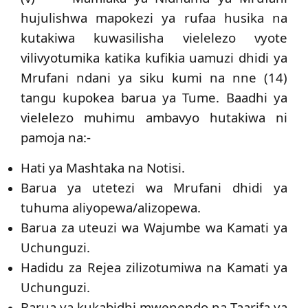
hujulishwa mapokezi ya rufaa husika na
kutakiwa kuwasilisha vielelezo vyote
vilivyotumika katika kufikia uamuzi dhidi ya
Mrufani ndani ya siku kumi na nne (14)
tangu kupokea barua ya Tume. Baadhi ya
vielelezo muhimu ambavyo hutakiwa ni
pamoja na:-
Hati ya Mashtaka na Notisi.
Barua ya utetezi wa Mrufani dhidi ya
tuhuma aliyopewa/alizopewa.
Barua za uteuzi wa Wajumbe wa Kamati ya
Uchunguzi.
Hadidu za Rejea zilizotumiwa na Kamati ya
Uchunguzi.
Barua ya kukabidhi mwenendo na Taarifa ya