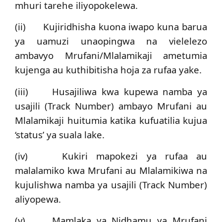
mhuri tarehe iliyopokelewa.
(ii) Kujiridhisha kuona iwapo kuna barua
ya uamuzi unaopingwa na vielelezo
ambavyo Mrufani/Mlalamikaji ametumia
kujenga au kuthibitisha hoja za rufaa yake.
(iii) Husajiliwa kwa kupewa namba ya
usajili (Track Number) ambayo Mrufani au
Mlalamikaji huitumia katika kufuatilia kujua
‘status’ ya suala lake.
(iv) Kukiri mapokezi ya rufaa au
malalamiko kwa Mrufani au Mlalamikiwa na
kujulishwa namba ya usajili (Track Number)
aliyopewa.
(v) Mamlaka ya Nidhamu ya Mrufani