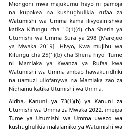
Miongoni mwa majukumu hayo ni pamoja
na kupokea na kushughulikia rufaa za
Watumishi wa Umma kama ilivyoainishwa
katika Kifungu cha 10(1)(d) cha Sheria ya
Utumishi wa Umma Sura ya 298 [Marejeo
ya Mwaka 2019]. Hivyo, Kwa mujibu wa
Kifungu cha 25(1)(b) cha Sheria hiyo, Tume
ni Mamlaka ya Kwanza ya Rufaa kwa
Watumishi wa Umma ambao hawakuridhiki
na uamuzi uliofanywa na Mamlaka zao za
Nidhamu katika Utumishi wa Umma.
Aidha, Kanuni ya 73(1)(b) ya Kanuni za
Utumishi wa Umma za Mwaka 2022, imeipa
Tume ya Utumishi wa Umma uwezo wa
kushughulikia malalamiko ya Watumishi wa