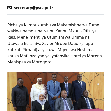
secretary@psc.go.tz
Picha ya Kumbukumbu ya Makamishna wa Tume
wakiwa pamoja na Naibu Katibu Mkuu - Ofisi ya
Rais, Menejimenti ya Utumishi wa Umma na
Utawala Bora, Bw. Xavier Mrope Daudi (aliopo
katikati Pichani) aliyekuwa Mgeni wa Heshima
katika Mafunzo yao yaliyofanyika Hotel ya Morena,
Manispaa ya Morogoro.